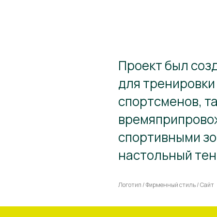
Проект был соз
для тренировк
спортсменов, та
времяприпрово
спортивными зо
настольный тенн
Логотип / Фирменный стиль / Сайт